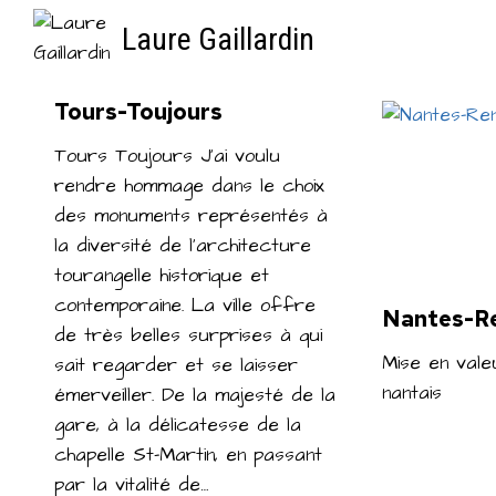
Aller
Laure Gaillardin
au
contenu
Tours-Toujours
Tours Toujours J’ai voulu
rendre hommage dans le choix
des monuments représentés à
la diversité de l’architecture
tourangelle historique et
contemporaine. La ville offre
Nantes-R
de très belles surprises à qui
Mise en vale
sait regarder et se laisser
nantais
émerveiller. De la majesté de la
gare, à la délicatesse de la
chapelle St-Martin, en passant
par la vitalité de…